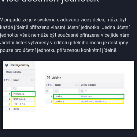
V případě, že je v systému evidováno více jídelen, může být
každé jídelně přiřazena vlastní účetní jednotka. Jedna účetní
jednotka však nemůže být současně přiřazena více jídelnám.
Jídelní lístek vytvořený v editoru jídelního menu je dostupný
pouze pro účetní jednotku přiřazenou konkrétní jídelně.