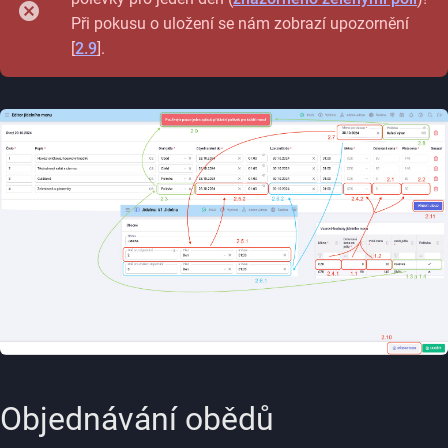
Při pokusu o uložení se nám zobrazí upozornění
[
2.9
].
Objednávání obědů