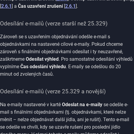
[
2.6.1
] a
Čas uzavření zrušení
[
2.6.1
].
Odesílání e-mailů (verze starší než 25.329)
Zároveň se s uzavřením objednávání odešle e-mail s
objednávkami na nastavené cílové e-maily. Pokud chceme
zároveň s finálními objednávkami odesílat i ty neuzavřené,
zaškrtneme
Odesílat výhled
. Pro samostatné odesílání výhledů
vyplníme
Čas odeslání výhledu
. E-maily se odešlou do 20
minut od zvolených časů.
Odesílání e-mailů (verze 25.329 a novější)
Na e-maily nastavené v kartě
Odeslat na e-maily
se odešle e-
mail s finálními objednávkami (tj. objednávkami, které nelze
měnit – nelze objednávat další jídla, ani je rušit). Tento e-mail
se odešle ve chvíli, kdy se uzavře rušení pro poslední jídlo