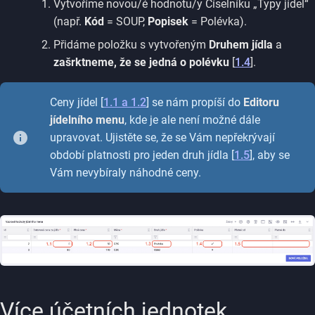
Vytvoříme novou/é hodnotu/y Číselníku
„Typy jídel“
(např.
Kód
= SOUP,
Popisek
= Polévka).
Přidáme položku s vytvořeným
Druhem jídla
a
zašrktneme, že se jedná o polévku
[
1.4
].
Ceny jídel [
1.1 a 1.2
] se nám propíší do
Editoru
jídelního menu
, kde je ale není možné dále
upravovat. Ujistěte se, že se Vám nepřekrývají
období platnosti pro jeden druh jídla [
1.5
], aby se
Vám nevybíraly náhodné ceny.
Více účetních jednotek