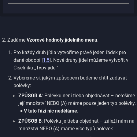
Zadáme
Vzorové hodnoty jídelního menu
.
Pro každý druh jídla vytvoříme právě jeden řádek pro
dané období [
1.5
]. Nové druhy jídel můžeme vytvořit v
Číselníku
„Typy jídel“.
Vybereme si, jakým způsobem budeme chtít zadávat
polévky:
ZPŮSOB A
: Polévku není třeba objednávat – neřešíme
její množství NEBO (A) máme pouze jeden typ polévky.
-> V tuto fázi nic neděláme.
ZPŮSOB B
: Polévku je třeba objednat – záleží nám na
množství NEBO (A) máme více typů polévek.