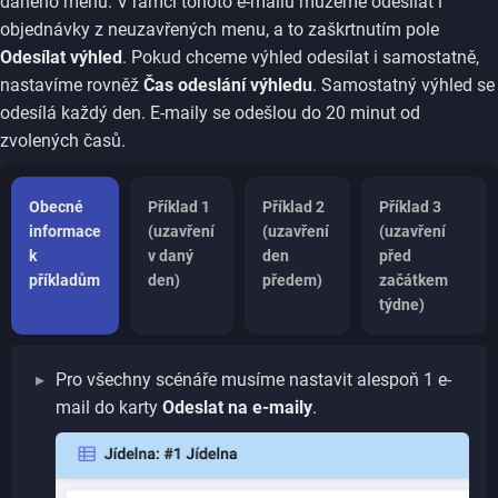
daného menu. V rámci tohoto e-mailu můžeme odesílat i
objednávky z neuzavřených menu, a to zaškrtnutím pole
Odesílat výhled
. Pokud chceme výhled odesílat i samostatně,
nastavíme rovněž
Čas odeslání výhledu
. Samostatný výhled se
odesílá každý den. E-maily se odešlou do 20 minut od
zvolených časů.
Obecné
Příklad 1
Příklad 2
Příklad 3
informace
(uzavření
(uzavření
(uzavření
k
v daný
den
před
příkladům
den)
předem)
začátkem
týdne)
Pro všechny scénáře musíme nastavit alespoň 1 e-
mail do karty
Odeslat na e-maily
.