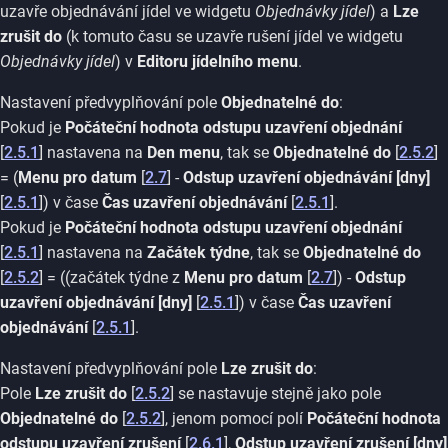
uzavře objednávání jídel ve widgetu
Objednávky jídel
) a
Lze
zrušit do
(k tomuto času se uzavře rušení jídel ve widgetu
Objednávky jídel
) v
Editoru jídelního menu
.
Nastavení předvyplňování pole
Objednatelné do
:
Pokud je
Počáteční hodnota odstupu uzavření objednání
[
2.5.1
] nastavena na
Den menu
, tak se
Objednatelné do
[
2.5.2
]
= (
Menu pro datum
[
2.7
] -
Odstup uzavření objednávání [dny]
[
2.5.1
]) v čase
Čas uzavření objednávání
[
2.5.1
].
Pokud je
Počáteční hodnota odstupu uzavření objednání
[
2.5.1
] nastavena na
Začátek týdne
, tak se
Objednatelné do
[
2.5.2
] = ((začátek týdne z
Menu pro datum
[
2.7
]) -
Odstup
uzavření objednávání [dny]
[
2.5.1
]) v čase
Čas uzavření
objednávání
[
2.5.1
].
Nastavení předvyplňování pole
Lze zrušit do
:
Pole
Lze zrušit do
[
2.5.2
] se nastavuje stejně jako pole
Objednatelné do
[
2.5.2
], jenom pomocí polí
Počáteční hodnota
odstupu uzavření zrušení
[
2.6.1
],
Odstup uzavření zrušení [dny]