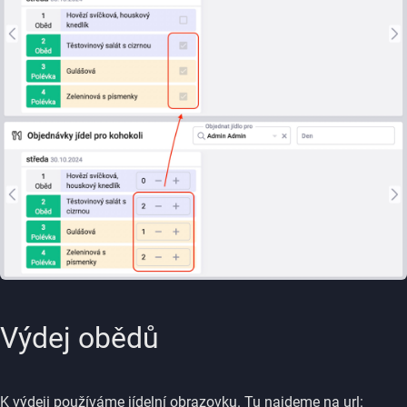
Výdej obědů
K výdeji používáme jídelní obrazovku. Tu najdeme na url: