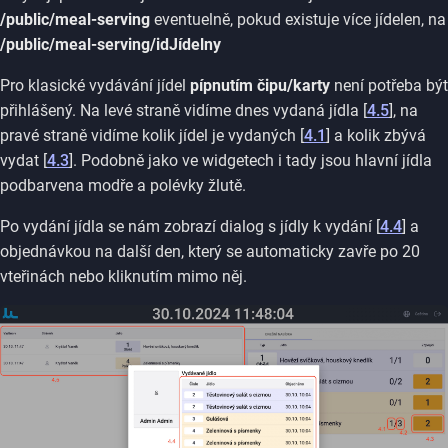
/public/meal-serving
eventuelně, pokud existuje více jídelen, na
/public/meal-serving/idJídelny
Pro klasické vydávání jídel
pípnutím čipu/karty
není potřeba být
přihlášený. Na levé straně vidíme dnes vydaná jídla [
4.5
], na
pravé straně vidíme kolik jídel je vydaných [
4.1
] a kolik zbývá
vydat [
4.3
]. Podobně jako ve widgetech i tady jsou hlavní jídla
podbarvena modře a polévky žlutě.
Po vydání jídla se nám zobrazí dialog s jídly k vydání [
4.4
] a
objednávkou na další den, který se automaticky zavře po 20
vteřinách nebo kliknutím mimo něj.