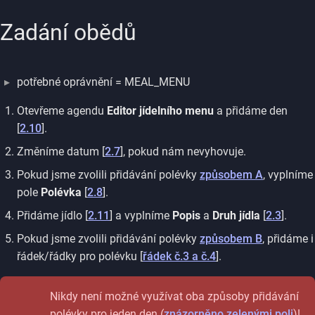
Zadání obědů
potřebné oprávnění = MEAL_MENU
Otevřeme agendu
Editor jídelního menu
a přidáme den
[
2.10
].
Změníme datum [
2.7
], pokud nám nevyhovuje.
Pokud jsme zvolili přidávání polévky
způsobem A
, vyplníme
pole
Polévka
[
2.8
].
Přidáme jídlo [
2.11
] a vyplníme
Popis
a
Druh jídla
[
2.3
].
Pokud jsme zvolili přidávání polévky
způsobem B
, přidáme i
řádek/řádky pro polévku [
řádek č.3 a č.4
].
Nikdy není možné využívat oba způsoby přidávání
polévky pro jeden den (
znázorněno zelenými poli
)!