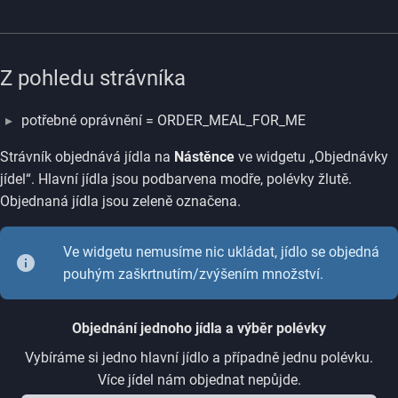
Z pohledu strávníka
potřebné oprávnění = ORDER_MEAL_FOR_ME
Strávník objednává jídla na
Nástěnce
ve widgetu „Objednávky
jídel“. Hlavní jídla jsou podbarvena modře, polévky žlutě.
Objednaná jídla jsou zeleně označena.
Ve widgetu nemusíme nic ukládat, jídlo se objedná
pouhým zaškrtnutím/zvýšením množství.
Objednání jednoho jídla a výběr polévky
Vybíráme si jedno hlavní jídlo a případně jednu polévku.
Více jídel nám objednat nepůjde.