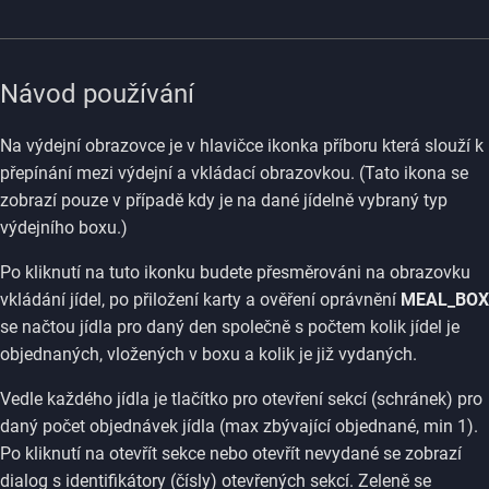
Návod používání
Na výdejní obrazovce je v hlavičce ikonka příboru která slouží k
přepínání mezi výdejní a vkládací obrazovkou. (Tato ikona se
zobrazí pouze v případě kdy je na dané jídelně vybraný typ
výdejního boxu.)
Po kliknutí na tuto ikonku budete přesměrováni na obrazovku
vkládání jídel, po přiložení karty a ověření oprávnění
MEAL_BOX
se načtou jídla pro daný den společně s počtem kolik jídel je
objednaných, vložených v boxu a kolik je již vydaných.
Vedle každého jídla je tlačítko pro otevření sekcí (schránek) pro
daný počet objednávek jídla (max zbývající objednané, min 1).
Po kliknutí na otevřít sekce nebo otevřít nevydané se zobrazí
dialog s identifikátory (čísly) otevřených sekcí. Zeleně se